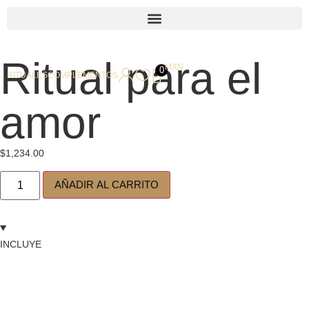
Ritual para el
MXN
0
RITUALES
COMPLEMENTOS
amor
$
1,234.00
AÑADIR AL CARRITO
INCLUYE